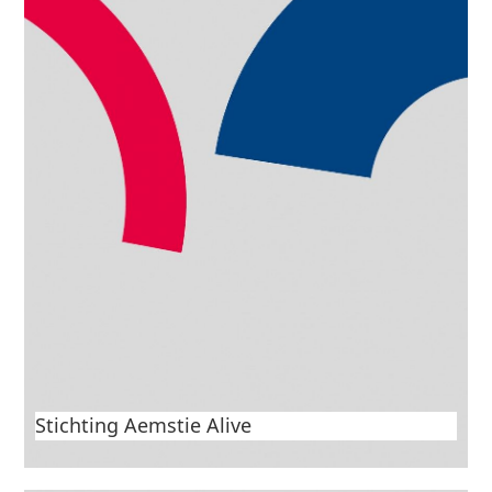
2e SAMEN-openluchtfestival 2025: Het “Verbonden
Dorpshart”
Stichting Aemstie Alive