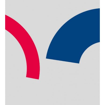
Aan Zeeuws Orkest en Educatief project