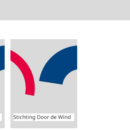
n
Havenconcerten Schouwen-
t
Duiveland 2025
Stichting Door de Wind