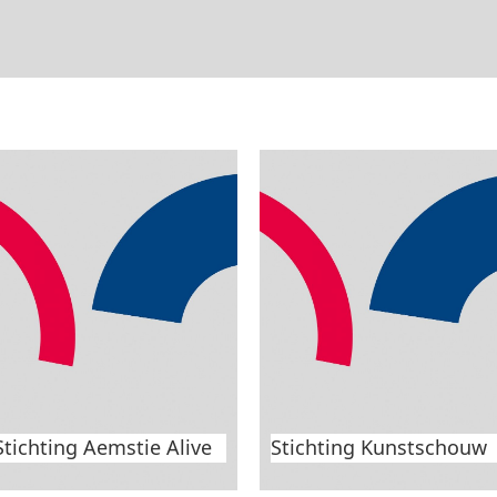
2e SAMEN-openluchtfestival
Aan Zeeuws Orkest e
2025: Het “Verbonden
Educatief projec
Dorpshart”
Stichting Aemstie Alive
Stichting Kunstschouw