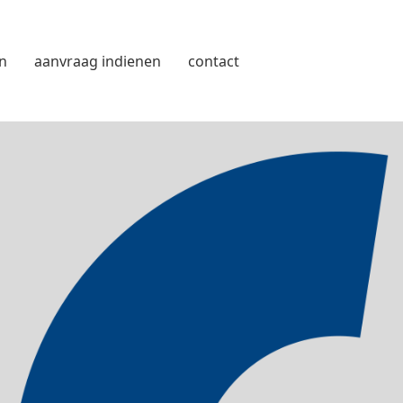
n
aanvraag indienen
contact