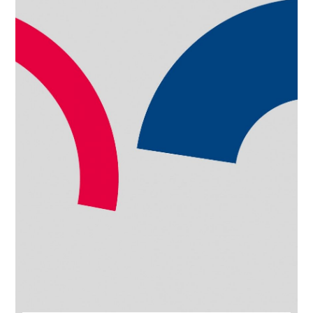
Speeltuin op sportcomplex Volharding