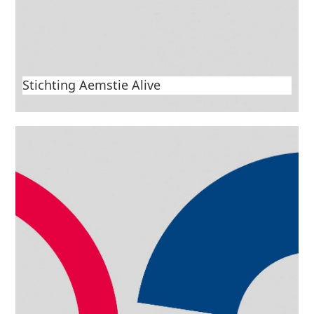
Stichting Aemstie Alive
Aan Zeeuws Orkest en Educatief project