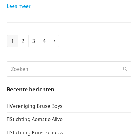
Lees meer
1
2
3
4
Page
Page
Page
Page
Volgende
Zoeken
Verz
Recente berichten
Vereniging Bruse Boys
Stichting Aemstie Alive
Stichting Kunstschouw