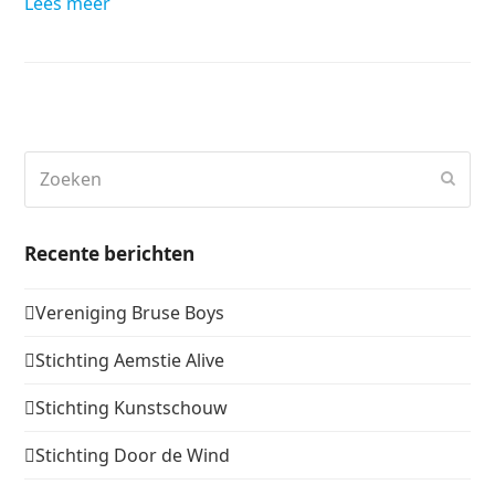
Lees meer
Zoeken
Verz
Recente berichten
Vereniging Bruse Boys
Stichting Aemstie Alive
Stichting Kunstschouw
Stichting Door de Wind