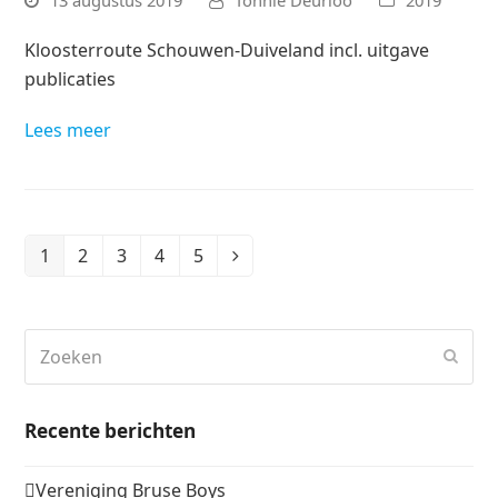
13 augustus 2019
Tonnie Deurloo
2019
Kloosterroute Schouwen-Duiveland incl. uitgave
publicaties
Lees meer
1
2
3
4
5
Page
Page
Page
Page
Page
Volgende
Zoeken
Verz
Recente berichten
Vereniging Bruse Boys