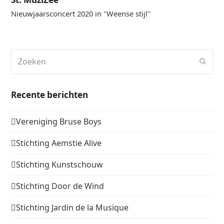
Nieuwjaarsconcert 2020 in "Weense stijl"
Zoeken
Verz
Recente berichten
Vereniging Bruse Boys
Stichting Aemstie Alive
Stichting Kunstschouw
Stichting Door de Wind
Stichting Jardin de la Musique