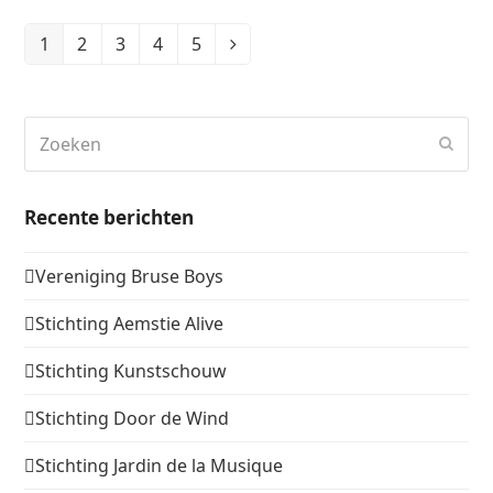
1
2
3
4
5
Page
Page
Page
Page
Page
Volgende
Zoeken
Verz
Recente berichten
Vereniging Bruse Boys
Stichting Aemstie Alive
Stichting Kunstschouw
Stichting Door de Wind
Stichting Jardin de la Musique