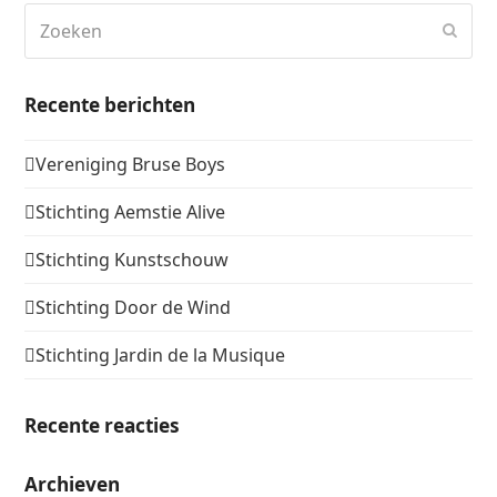
Zoeken
Verz
Recente berichten
Vereniging Bruse Boys
Stichting Aemstie Alive
Stichting Kunstschouw
Stichting Door de Wind
Stichting Jardin de la Musique
Recente reacties
Archieven