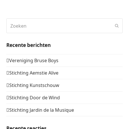
Zoeken
Verz
Recente berichten
Vereniging Bruse Boys
Stichting Aemstie Alive
Stichting Kunstschouw
Stichting Door de Wind
Stichting Jardin de la Musique
Recente reacties