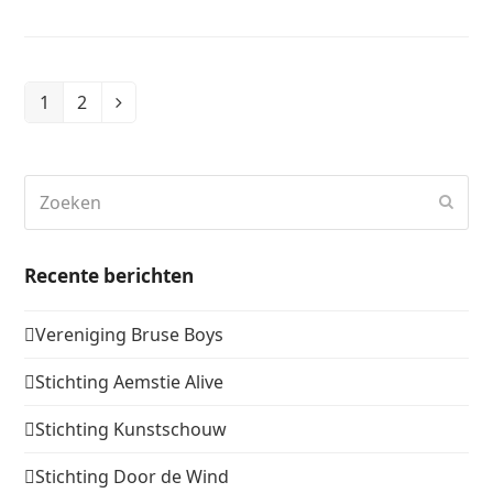
1
2
Page
Page
Volgende
Zoeken
Verz
Recente berichten
Vereniging Bruse Boys
Stichting Aemstie Alive
Stichting Kunstschouw
Stichting Door de Wind