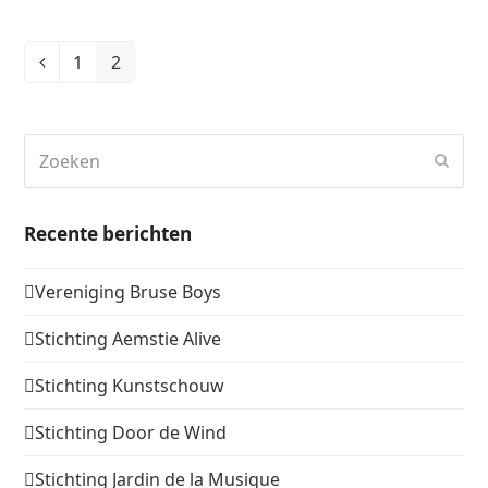
1
2
Vorige
Page
Page
Zoeken
Verz
Recente berichten
Vereniging Bruse Boys
Stichting Aemstie Alive
Stichting Kunstschouw
Stichting Door de Wind
Stichting Jardin de la Musique