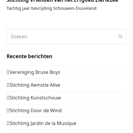
Tachtig jaar bevrijding Schouwen-Duiveland
Zoeken
Verz
Recente berichten
Vereniging Bruse Boys
Stichting Aemstie Alive
Stichting Kunstschouw
Stichting Door de Wind
Stichting Jardin de la Musique