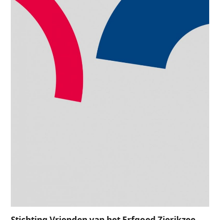
Stichting Vrienden van het Erfgoed Zierikzee