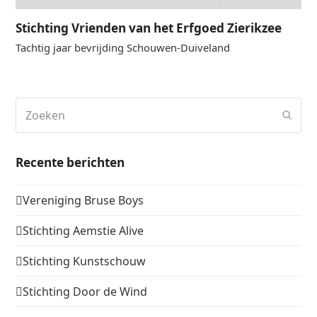
Stichting Vrienden van het Erfgoed Zierikzee
Tachtig jaar bevrijding Schouwen-Duiveland
Zoeken
Verz
Recente berichten
Vereniging Bruse Boys
Stichting Aemstie Alive
Stichting Kunstschouw
Stichting Door de Wind