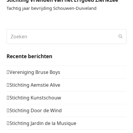
Tachtig jaar bevrijding Schouwen-Duiveland
Zoeken
Verz
Recente berichten
Vereniging Bruse Boys
Stichting Aemstie Alive
Stichting Kunstschouw
Stichting Door de Wind
Stichting Jardin de la Musique