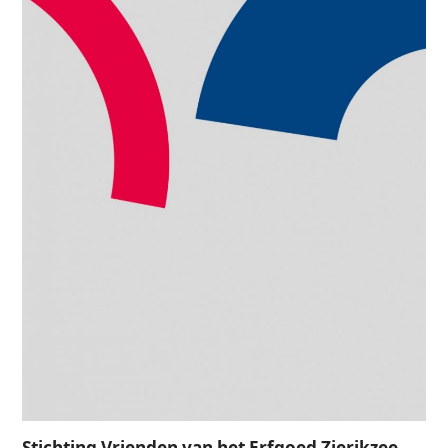
Stichting Vrienden van het Erfgoed Zierikzee