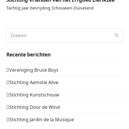
Tachtig jaar bevrijding Schouwen-Duiveland
Zoeken
Verz
Recente berichten
Vereniging Bruse Boys
Stichting Aemstie Alive
Stichting Kunstschouw
Stichting Door de Wind
Stichting Jardin de la Musique