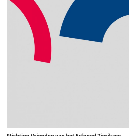
Stichting Vrienden van het Erfgoed Zierikzee