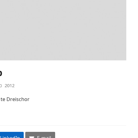
p
2012
 te Dreischor
LinkedIn
E-mail