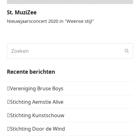
St. MuziZee
Nieuwjaarsconcert 2020 in "Weense stijl"
Zoeken
Verz
Recente berichten
Vereniging Bruse Boys
Stichting Aemstie Alive
Stichting Kunstschouw
Stichting Door de Wind