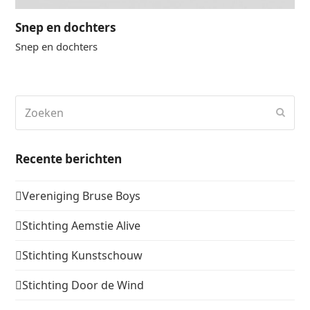
Snep en dochters
Snep en dochters
Zoeken
Verz
Recente berichten
Vereniging Bruse Boys
Stichting Aemstie Alive
Stichting Kunstschouw
Stichting Door de Wind