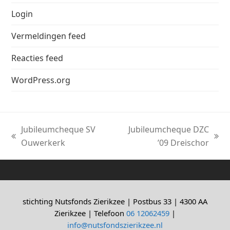
Login
Vermeldingen feed
Reacties feed
WordPress.org
Jubileumcheque SV
Jubileumcheque DZC
previous
next
Ouwerkerk
’09 Dreischor
post:
post:
stichting Nutsfonds Zierikzee | Postbus 33 | 4300 AA
Zierikzee | Telefoon
06 12062459
|
info@nutsfondszierikzee.nl