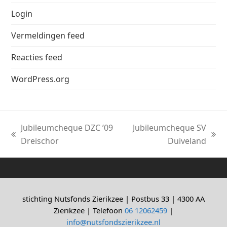
Login
Vermeldingen feed
Reacties feed
WordPress.org
Jubileumcheque DZC ’09
Jubileumcheque SV
previous
next
Dreischor
Duiveland
post:
post:
stichting Nutsfonds Zierikzee | Postbus 33 | 4300 AA
Zierikzee | Telefoon
06 12062459
|
info@nutsfondszierikzee.nl