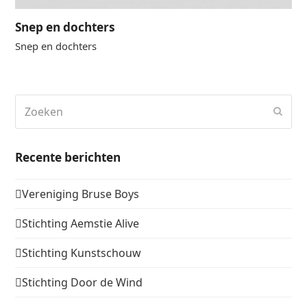
Snep en dochters
Snep en dochters
Zoeken
Verz
Recente berichten
Vereniging Bruse Boys
Stichting Aemstie Alive
Stichting Kunstschouw
Stichting Door de Wind