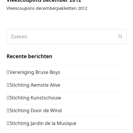
Vleescoupons decemberpakketten 2012
Zoeken
Verz
Recente berichten
Vereniging Bruse Boys
Stichting Aemstie Alive
Stichting Kunstschouw
Stichting Door de Wind
Stichting Jardin de la Musique