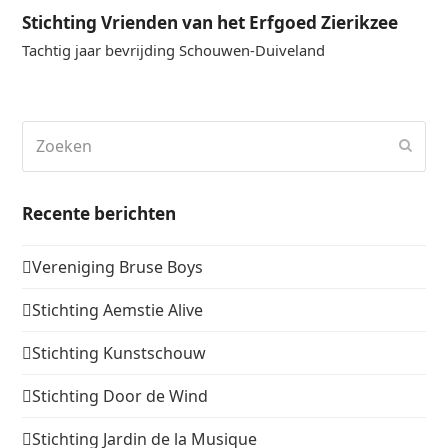
Stichting Vrienden van het Erfgoed Zierikzee
Tachtig jaar bevrijding Schouwen-Duiveland
Zoeken
Verz
Recente berichten
Vereniging Bruse Boys
Stichting Aemstie Alive
Stichting Kunstschouw
Stichting Door de Wind
Stichting Jardin de la Musique