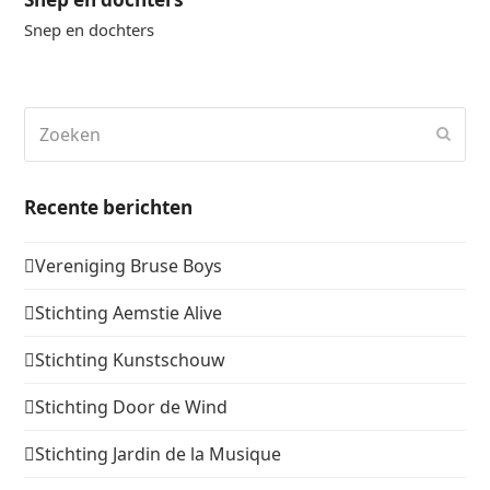
Snep en dochters
Zoeken
Verz
Recente berichten
Vereniging Bruse Boys
Stichting Aemstie Alive
Stichting Kunstschouw
Stichting Door de Wind
Stichting Jardin de la Musique