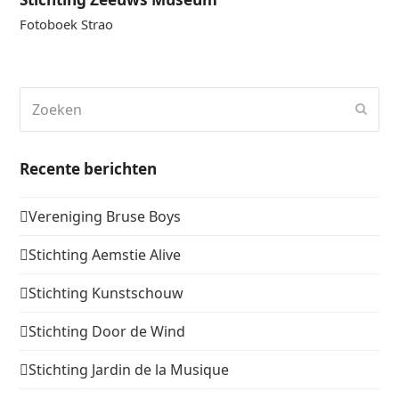
Fotoboek Strao
Zoeken
Verz
Recente berichten
Vereniging Bruse Boys
Stichting Aemstie Alive
Stichting Kunstschouw
Stichting Door de Wind
Stichting Jardin de la Musique