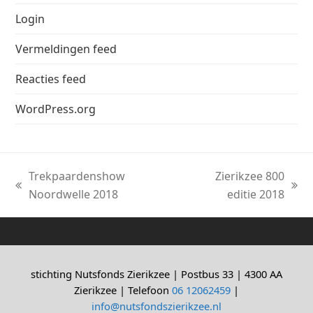
Login
Vermeldingen feed
Reacties feed
WordPress.org
Trekpaardenshow
Zierikzee 800
previous
next
Noordwelle 2018
editie 2018
post:
post:
stichting Nutsfonds Zierikzee | Postbus 33 | 4300 AA
Zierikzee | Telefoon
06 12062459
|
info@nutsfondszierikzee.nl