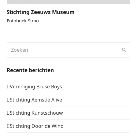
Stichting Zeeuws Museum
Fotoboek Strao
Zoeken
Verz
Recente berichten
Vereniging Bruse Boys
Stichting Aemstie Alive
Stichting Kunstschouw
Stichting Door de Wind