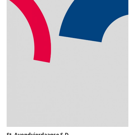
St. Avondvierdaagse S-D