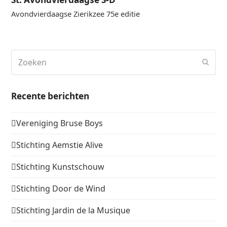
Avondvierdaagse Zierikzee 75e editie
Zoeken
Verz
Recente berichten
Vereniging Bruse Boys
Stichting Aemstie Alive
Stichting Kunstschouw
Stichting Door de Wind
Stichting Jardin de la Musique