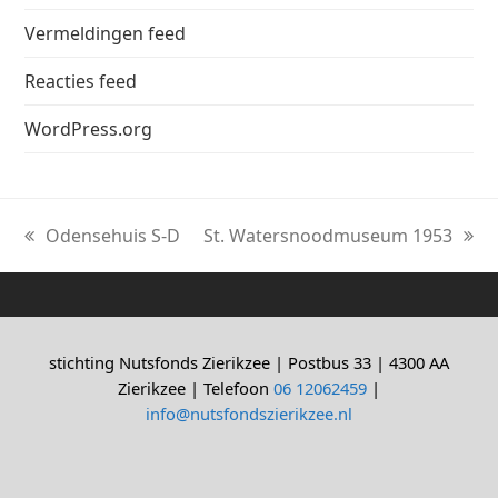
Vermeldingen feed
Reacties feed
WordPress.org
Odensehuis S-D
St. Watersnoodmuseum 1953
previous
next
post:
post:
stichting Nutsfonds Zierikzee | Postbus 33 | 4300 AA
Zierikzee | Telefoon
06 12062459
|
info@nutsfondszierikzee.nl