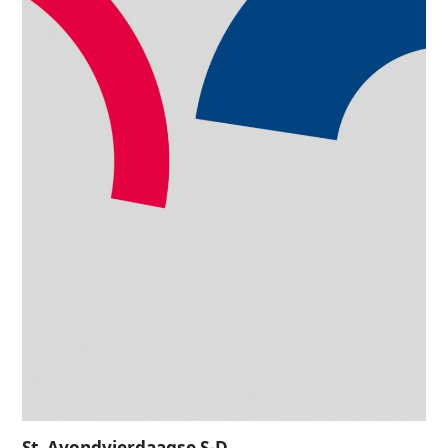
St. Avondvierdaagse S-D