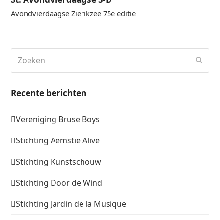
Avondvierdaagse Zierikzee 75e editie
Zoeken
Verz
Recente berichten
Vereniging Bruse Boys
Stichting Aemstie Alive
Stichting Kunstschouw
Stichting Door de Wind
Stichting Jardin de la Musique