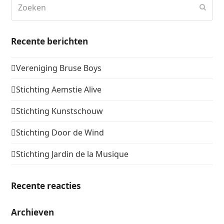
Zoeken
Verz
Recente berichten
Vereniging Bruse Boys
Stichting Aemstie Alive
Stichting Kunstschouw
Stichting Door de Wind
Stichting Jardin de la Musique
Recente reacties
Archieven