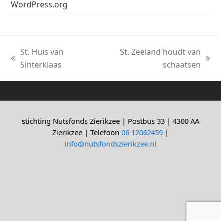
WordPress.org
St. Huis van
St. Zeeland houdt van
previous
next
Sinterklaas
schaatsen
post:
post:
stichting Nutsfonds Zierikzee | Postbus 33 | 4300 AA
Zierikzee | Telefoon
06 12062459
|
info@nutsfondszierikzee.nl