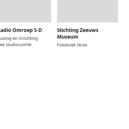
 Radio Omroep S-D
Stichting Zeeuws
Museum
uizing en inrichting
we studioruimte
Fotoboek Strao