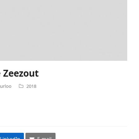
e Zeezout
urloo
2018
LinkedIn
E-mail