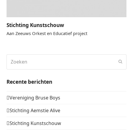
Stichting Kunstschouw
Aan Zeeuws Orkest en Educatief project
Zoeken
Verz
Recente berichten
Vereniging Bruse Boys
Stichting Aemstie Alive
Stichting Kunstschouw