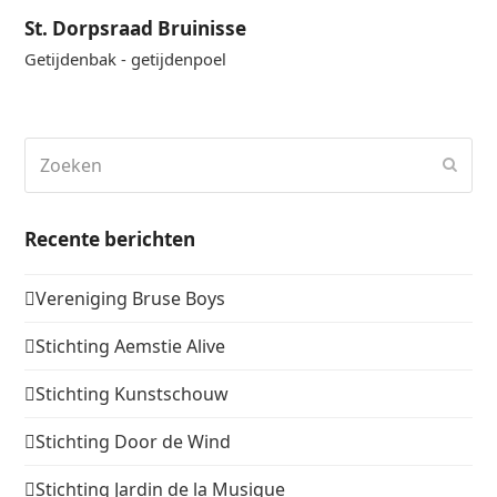
St. Dorpsraad Bruinisse
Getijdenbak - getijdenpoel
Zoeken
Verz
Recente berichten
Vereniging Bruse Boys
Stichting Aemstie Alive
Stichting Kunstschouw
Stichting Door de Wind
Stichting Jardin de la Musique