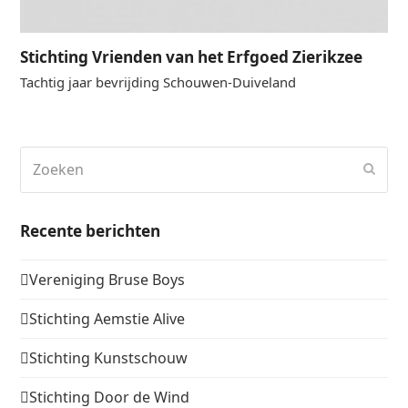
Stichting Vrienden van het Erfgoed Zierikzee
Tachtig jaar bevrijding Schouwen-Duiveland
Zoeken
Verz
Recente berichten
Vereniging Bruse Boys
Stichting Aemstie Alive
Stichting Kunstschouw
Stichting Door de Wind