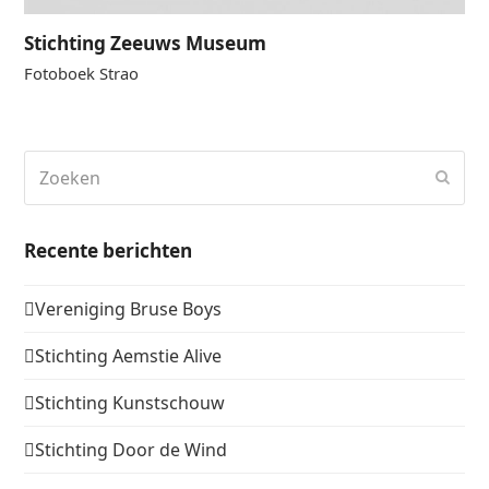
Stichting Zeeuws Museum
Fotoboek Strao
Zoeken
Verz
Recente berichten
Vereniging Bruse Boys
Stichting Aemstie Alive
Stichting Kunstschouw
Stichting Door de Wind