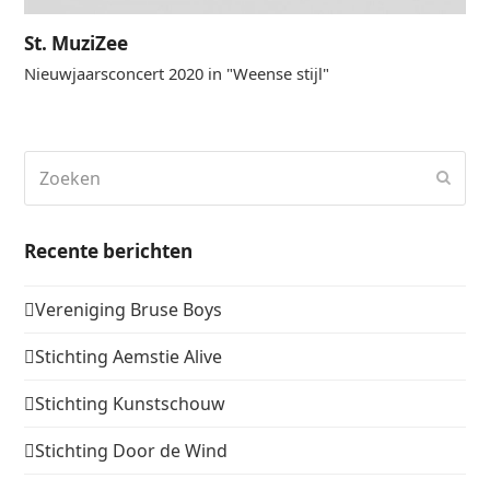
St. MuziZee
Nieuwjaarsconcert 2020 in "Weense stijl"
Zoeken
Verz
Recente berichten
Vereniging Bruse Boys
Stichting Aemstie Alive
Stichting Kunstschouw
Stichting Door de Wind