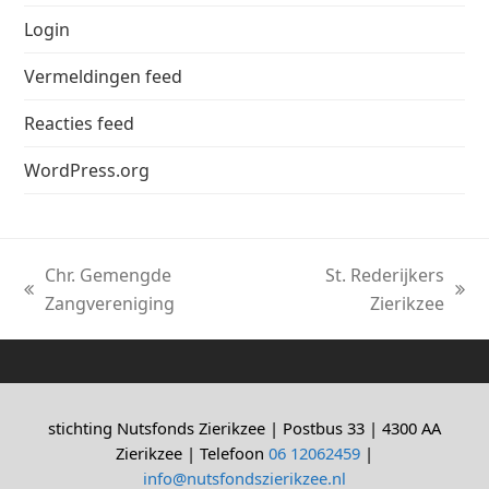
Login
Vermeldingen feed
Reacties feed
WordPress.org
Chr. Gemengde
St. Rederijkers
previous
next
Zangvereniging
Zierikzee
post:
post:
stichting Nutsfonds Zierikzee | Postbus 33 | 4300 AA
Zierikzee | Telefoon
06 12062459
|
info@nutsfondszierikzee.nl