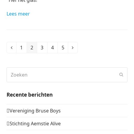
"Hef het glas!"
Lees meer
1
2
3
4
5
Vorige
Page
Page
Page
Page
Page
Volgende
Zoeken
Verz
Recente berichten
Vereniging Bruse Boys
Stichting Aemstie Alive