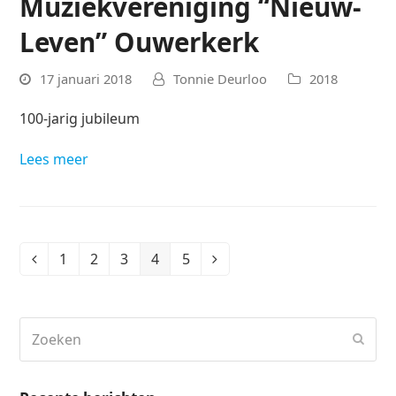
Muziekvereniging “Nieuw-
Leven” Ouwerkerk
17 januari 2018
Tonnie Deurloo
2018
100-jarig jubileum
Lees meer
1
2
3
4
5
Vorige
Page
Page
Page
Page
Page
Volgende
Zoeken
Verz