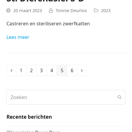
20 maart 2023
Tonnie Deurloo
2023
Castreren en steriliseren zwerfkatten
Lees meer
1
2
3
4
5
6
Vorige
Page
Page
Page
Page
Page
Page
Volgende
Zoeken
Verz
Recente berichten