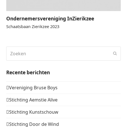
Ondernemersvereniging InZierikzee
Schaatsbaan Zierikzee 2023
Zoeken
Verz
Recente berichten
Vereniging Bruse Boys
Stichting Aemstie Alive
Stichting Kunstschouw
Stichting Door de Wind