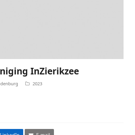
iging InZierikzee
odenburg
2023
LinkedIn
E-mail