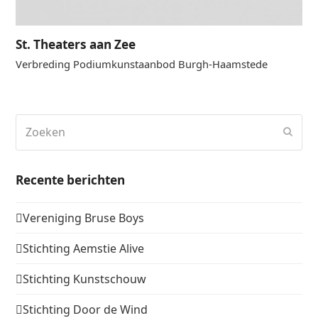
St. Theaters aan Zee
Verbreding Podiumkunstaanbod Burgh-Haamstede
Zoeken
Verz
Recente berichten
Vereniging Bruse Boys
Stichting Aemstie Alive
Stichting Kunstschouw
Stichting Door de Wind