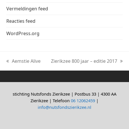
Vermeldingen feed
Reacties feed
WordPress.org
Aemstie Alive
Zierikzee 800 jaar – editie 2017
previous
next
post:
post:
stichting Nutsfonds Zierikzee | Postbus 33 | 4300 AA
Zierikzee | Telefoon
06 12062459
|
info@nutsfondszierikzee.nl