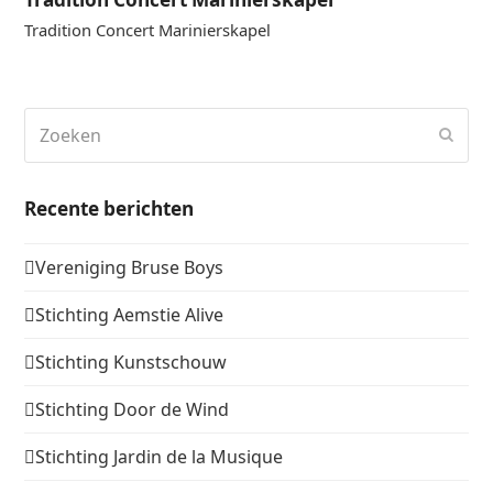
Tradition Concert Marinierskapel
Zoeken
Verz
Recente berichten
Vereniging Bruse Boys
Stichting Aemstie Alive
Stichting Kunstschouw
Stichting Door de Wind
Stichting Jardin de la Musique