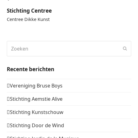
Stichting Centree
Centree Dikke Kunst
Zoeken
Verz
Recente berichten
Vereniging Bruse Boys
Stichting Aemstie Alive
Stichting Kunstschouw
Stichting Door de Wind