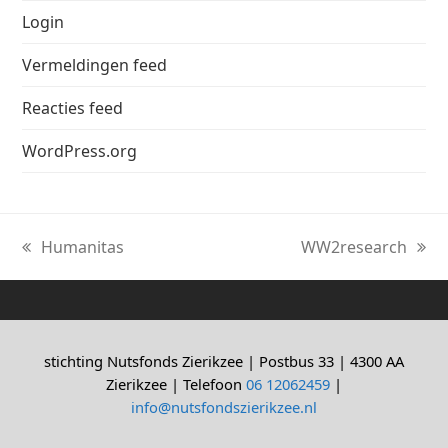
Login
Vermeldingen feed
Reacties feed
WordPress.org
Humanitas
WW2research
previous
next
post:
post:
stichting Nutsfonds Zierikzee | Postbus 33 | 4300 AA
Zierikzee | Telefoon
06 12062459
|
info@nutsfondszierikzee.nl