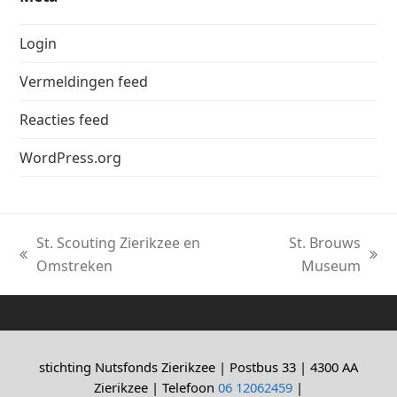
Login
Vermeldingen feed
Reacties feed
WordPress.org
St. Scouting Zierikzee en
St. Brouws
previous
next
Omstreken
Museum
post:
post:
stichting Nutsfonds Zierikzee | Postbus 33 | 4300 AA
Zierikzee | Telefoon
06 12062459
|