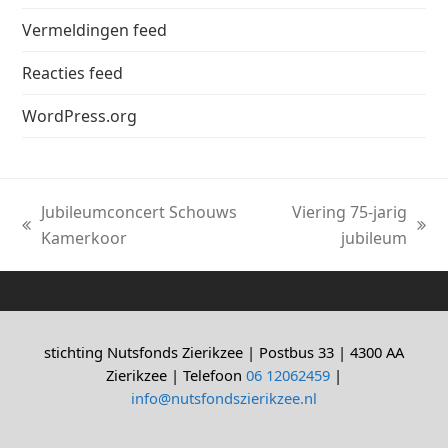
Vermeldingen feed
Reacties feed
WordPress.org
Jubileumconcert Schouws
Viering 75-jarig
previous
next
Kamerkoor
jubileum
post:
post:
stichting Nutsfonds Zierikzee | Postbus 33 | 4300 AA
Zierikzee | Telefoon
06 12062459
|
info@nutsfondszierikzee.nl