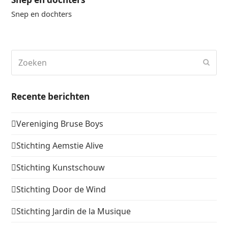
Snep en dochters
Zoeken
Verz
Recente berichten
Vereniging Bruse Boys
Stichting Aemstie Alive
Stichting Kunstschouw
Stichting Door de Wind
Stichting Jardin de la Musique