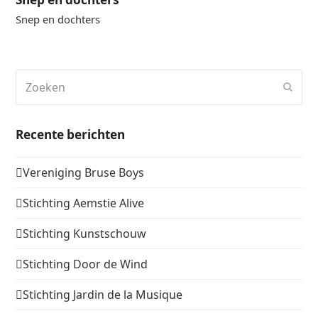
Snep en dochters
Zoeken
Verz
Recente berichten
Vereniging Bruse Boys
Stichting Aemstie Alive
Stichting Kunstschouw
Stichting Door de Wind
Stichting Jardin de la Musique