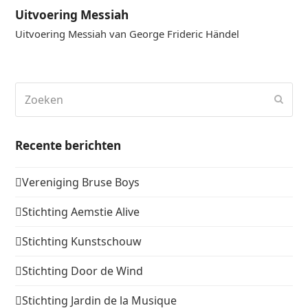
Uitvoering Messiah
Uitvoering Messiah van George Frideric Händel
Zoeken
Verz
Recente berichten
Vereniging Bruse Boys
Stichting Aemstie Alive
Stichting Kunstschouw
Stichting Door de Wind
Stichting Jardin de la Musique