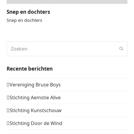
Snep en dochters
Snep en dochters
Zoeken
Verz
Recente berichten
Vereniging Bruse Boys
Stichting Aemstie Alive
Stichting Kunstschouw
Stichting Door de Wind