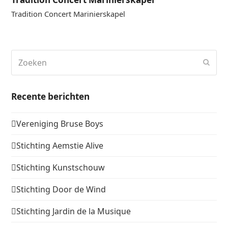
Tradition Concert Marinierskapel
Zoeken
Verz
Recente berichten
Vereniging Bruse Boys
Stichting Aemstie Alive
Stichting Kunstschouw
Stichting Door de Wind
Stichting Jardin de la Musique