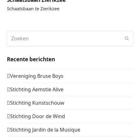
Schaatsbaan te Zierikzee
Zoeken
Verz
Recente berichten
Vereniging Bruse Boys
Stichting Aemstie Alive
Stichting Kunstschouw
Stichting Door de Wind
Stichting Jardin de la Musique