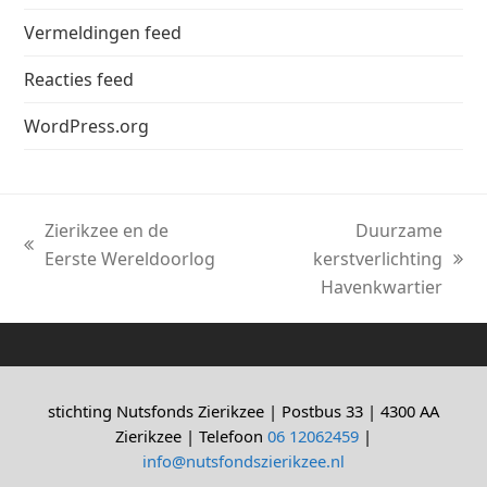
Vermeldingen feed
Reacties feed
WordPress.org
Zierikzee en de
Duurzame
previous
Eerste Wereldoorlog
kerstverlichting
next
post:
Havenkwartier
post:
stichting Nutsfonds Zierikzee | Postbus 33 | 4300 AA
Zierikzee | Telefoon
06 12062459
|
info@nutsfondszierikzee.nl