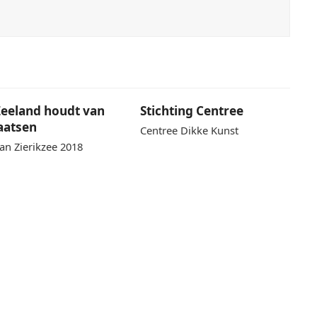
 Zeeland houdt van
Stichting Centree
aatsen
Centree Dikke Kunst
aan Zierikzee 2018