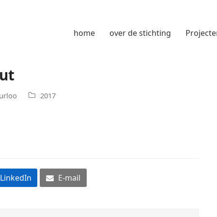
home
over de stichting
Projecte
out
urloo
2017
LinkedIn
E-mail